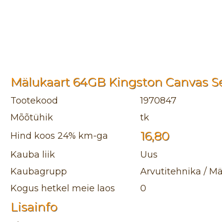
Mälukaart 64GB Kingston Canvas S
Tootekood
1970847
Mõõtühik
tk
16,80
Hind koos 24% km-ga
Kauba liik
Uus
Kaubagrupp
Arvutitehnika / Mä
Kogus hetkel meie laos
0
Lisainfo