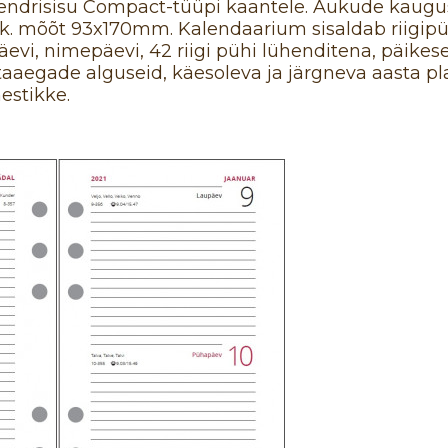
ndrisisu Compact-tüüpi kaantele. Aukude kaugus
Lk. mõõt 93x170mm. Kalendaarium sisaldab riigipühi
äevi, nimepäevi, 42 riigi pühi lühenditena, päikese
taaegade alguseid, käesoleva ja järgneva aasta pl
hestikke.