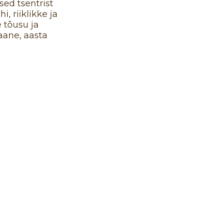
ed tsentrist
, riiklikke ja
 tõusu ja
aane, aasta