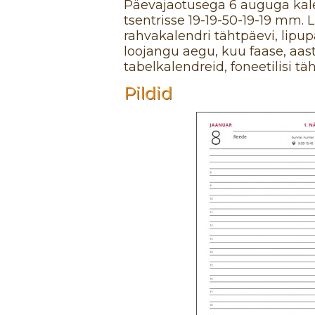
Päevajaotusega 6 auguga kale
tsentrisse 19-19-50-19-19 mm. 
rahvakalendri tähtpäevi, lipup
loojangu aegu, kuu faase, aas
tabelkalendreid, foneetilisi tä
Pildid