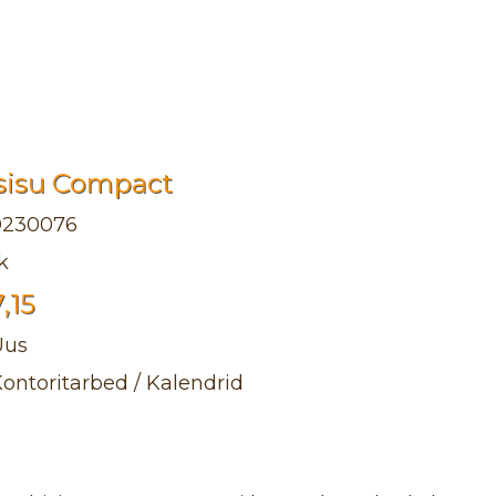
sisu Compact
0230076
k
7,15
Uus
ontoritarbed / Kalendrid