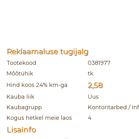
Reklaamaluse tugijalg
Tootekood
0381977
Mõõtühik
tk
2,58
Hind koos 24% km-ga
Kauba liik
Uus
Kaubagrupp
Kontoritarbed / In
Kogus hetkel meie laos
4
Lisainfo