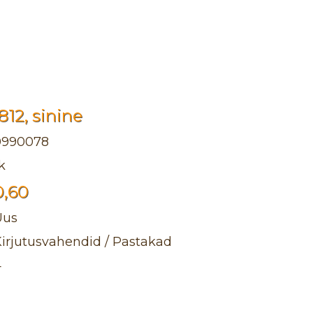
12, sinine
0990078
k
0,60
Uus
irjutusvahendid / Pastakad
4