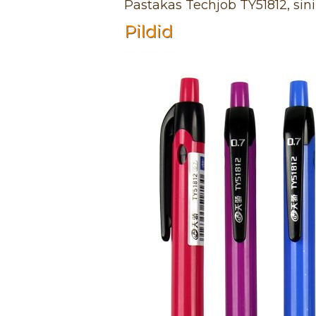
Pastakas Techjob TY51812, si
Pildid