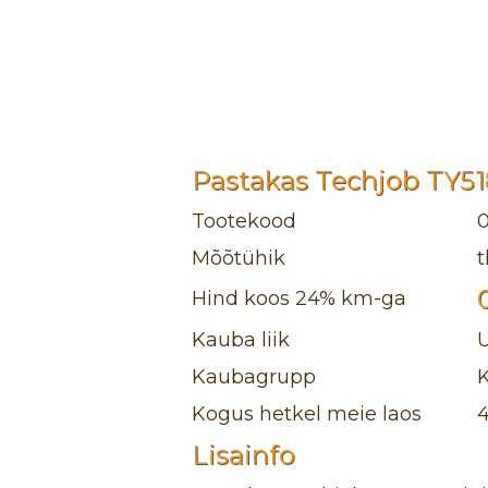
Pastakas Techjob TY518
Tootekood
Mõõtühik
t
Hind koos 24% km-ga
Kauba liik
Kaubagrupp
K
Kogus hetkel meie laos
Lisainfo