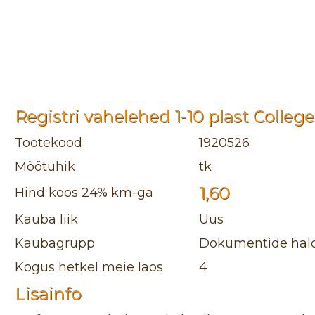
Registri vahelehed 1-10 plast College
Tootekood
1920526
Mõõtühik
tk
1,60
Hind koos 24% km-ga
Kauba liik
Uus
Kaubagrupp
Dokumentide halda
Kogus hetkel meie laos
4
Lisainfo