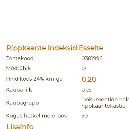
Rippkaante indeksid Esselte
Tootekood
0381996
Mõõtühik
tk
0,20
Hind koos 24% km-ga
Kauba liik
Uus
Dokumentide hald
Kaubagrupp
rippkaantekastid
Kogus hetkel meie laos
50
Lisainfo