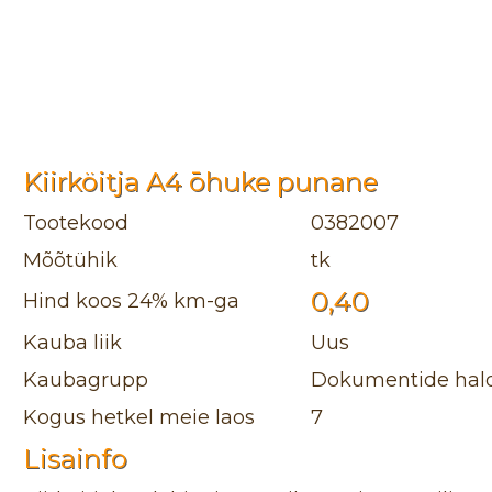
Kiirköitja A4 ōhuke punane
Tootekood
0382007
Mõõtühik
tk
0,40
Hind koos 24% km-ga
Kauba liik
Uus
Kaubagrupp
Dokumentide halda
Kogus hetkel meie laos
7
Lisainfo