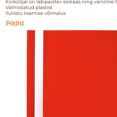
Kiirköitjal on läbipaistev esikaas ning värviline
Valmistatud plastist
Iluliistu lisamise võimalus
Pildid