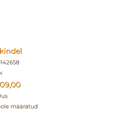
kindel
0142658
k
109,00
Uus
pole määratud