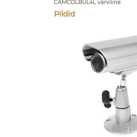
CAMCOLBUL4L värviline
Pildid