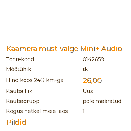
Kaamera must-valge Mini+ Audio
Tootekood
0142659
Mõõtühik
tk
26,00
Hind koos 24% km-ga
Kauba liik
Uus
Kaubagrupp
pole määratud
Kogus hetkel meie laos
1
Pildid