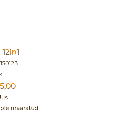
 12in1
150123
k
15,00
Uus
pole määratud
0