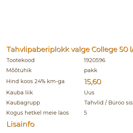
Tahvlipaberiplokk valge College 50 l
Tootekood
1920596
Mõõtühik
pakk
15,60
Hind koos 24% km-ga
Kauba liik
Uus
Kaubagrupp
Tahvlid / Büroo si
Kogus hetkel meie laos
5
Lisainfo