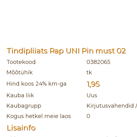
Tindipliiats Rap UNI Pin must 02
Tootekood
0382065
Mõõtühik
tk
1,95
Hind koos 24% km-ga
Kauba liik
Uus
Kaubagrupp
Kirjutusvahendid /
Kogus hetkel meie laos
0
Lisainfo