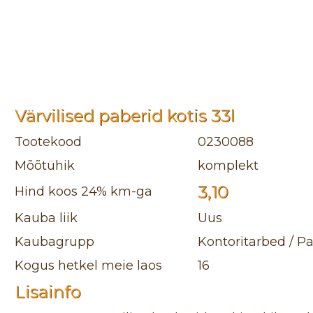
Värvilised paberid kotis 33l
Tootekood
0230088
Mõõtühik
komplekt
3,10
Hind koos 24% km-ga
Kauba liik
Uus
Kaubagrupp
Kontoritarbed / 
Kogus hetkel meie laos
16
Lisainfo