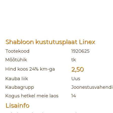
Shabloon kustutusplaat Linex
Tootekood
1920625
Mõõtühik
tk
2,50
Hind koos 24% km-ga
Kauba liik
Uus
Kaubagrupp
Joonestusvahendid
Kogus hetkel meie laos
14
Lisainfo