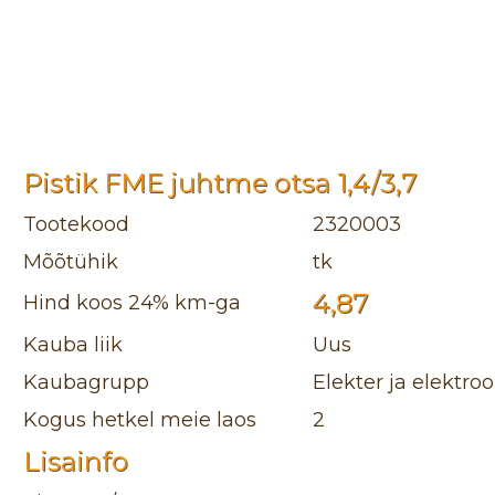
Pistik FME juhtme otsa 1,4/3,7
Tootekood
2320003
Mõõtühik
tk
4,87
Hind koos 24% km-ga
Kauba liik
Uus
Kaubagrupp
Elekter ja elektro
Kogus hetkel meie laos
2
Lisainfo