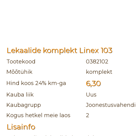
Lekaalide komplekt Linex 103
Tootekood
0382102
Mõõtühik
komplekt
6,30
Hind koos 24% km-ga
Kauba liik
Uus
Kaubagrupp
Joonestusvahendid
Kogus hetkel meie laos
2
Lisainfo