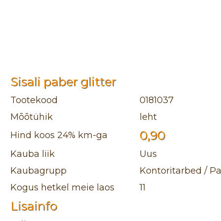
Sisali paber glitter
Tootekood
0181037
Mõõtühik
leht
0,90
Hind koos 24% km-ga
Kauba liik
Uus
Kaubagrupp
Kontoritarbed / 
Kogus hetkel meie laos
11
Lisainfo