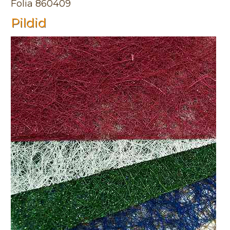
Folia 860409
Pildid