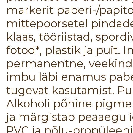
markerit paberi-/papit
mittepoorsetel pindade
klaas, tööriistad, spord
fotod*, plastik ja puit. 
permanentne, veekinde
imbu läbi enamus pabe
tugevat kasutamist. Puh
Alkoholi põhine pigme
ja märgistab peaaegu i
PVC ja põlu-propüleenis