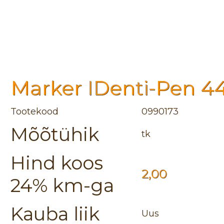
Marker IDenti-Pen 44
Tootekood
0990173
Mõõtühik
tk
Hind koos
2,00
24% km-ga
Kauba liik
Uus