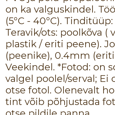
on ka valguskindel. Tö
(5°C - 40°C). Tinditüüp:
Teravik/ots: poolkõva ( v
plastik / eriti peene).
(peenike), 0.4mm (erit
Veekindel. *Fotod: on s
valgel poolel/serval; Ei
otse fotol. Olenevalt h
tint võib põhjustada fot
otse pildile panna.