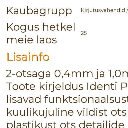
Kaubagrupp
Kirjutusvahendid 
Kogus hetkel
25
meie laos
Lisainfo
2-otsaga 0,4mm ja 1,
Toote kirjeldus Identi 
lisavad funktsionaalsus
kuulikujuline vildist ot
plastikust ots detailid