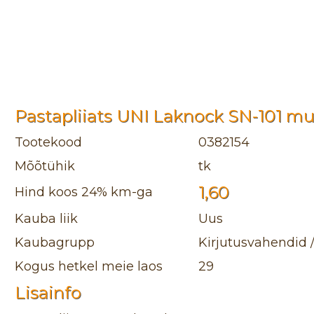
Pastapliiats UNI Laknock SN-101 mu
Tootekood
0382154
Mõõtühik
tk
1,60
Hind koos 24% km-ga
Kauba liik
Uus
Kaubagrupp
Kirjutusvahendid 
Kogus hetkel meie laos
29
Lisainfo