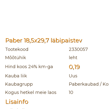
Paber 18,5x29,7 läbipaistev
Tootekood
2330057
Mõõtühik
leht
0,19
Hind koos 24% km-ga
Kauba liik
Uus
Kaubagrupp
Paberkaubad / Kon
Kogus hetkel meie laos
10
Lisainfo