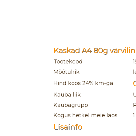
Kaskad A4 80g värvilin
Tootekood
Mõõtühik
l
Hind koos 24% km-ga
Kauba liik
Kaubagrupp
P
Kogus hetkel meie laos
1
Lisainfo