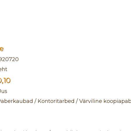
e
1920720
eht
0,10
Uus
aberkaubad / Kontoritarbed / Värviline koopiapa