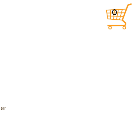
0
ber