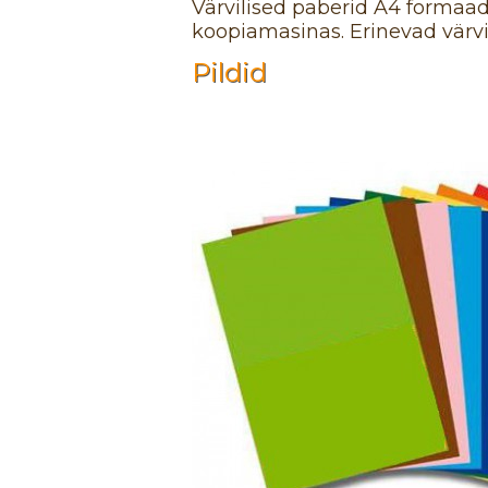
Värvilised paberid A4 formaadi
koopiamasinas. Erinevad värvi
Pildid