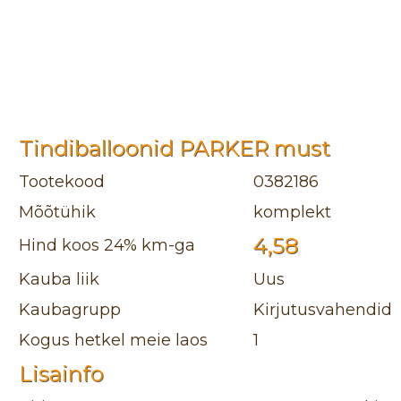
Tindiballoonid PARKER must
Tootekood
0382186
Mõõtühik
komplekt
4,58
Hind koos 24% km-ga
Kauba liik
Uus
Kaubagrupp
Kirjutusvahendid
Kogus hetkel meie laos
1
Lisainfo