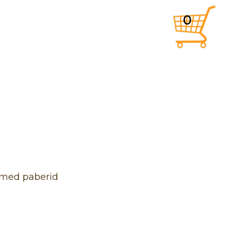
0
hmed paberid