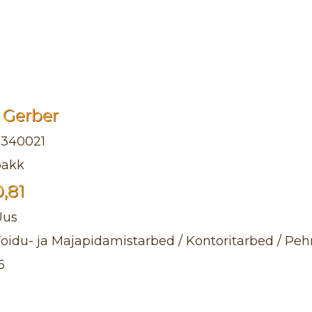
e Gerber
2340021
pakk
0,81
Uus
oidu- ja Majapidamistarbed / Kontoritarbed / Pe
6