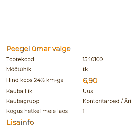
Peegel ümar valge
Tootekood
1540109
Mõõtühik
tk
6,90
Hind koos 24% km-ga
Kauba liik
Uus
Kaubagrupp
Kontoritarbed / Är
Kogus hetkel meie laos
1
Lisainfo