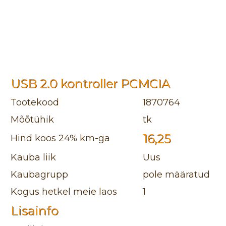
USB 2.0 kontroller PCMCIA
Tootekood
1870764
Mõõtühik
tk
16,25
Hind koos 24% km-ga
Kauba liik
Uus
Kaubagrupp
pole määratud
Kogus hetkel meie laos
1
Lisainfo