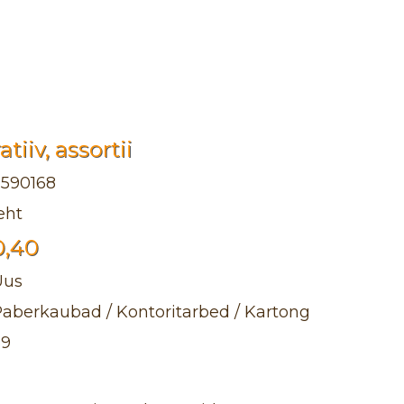
tiiv, assortii
2590168
eht
0,40
Uus
aberkaubad / Kontoritarbed / Kartong
39