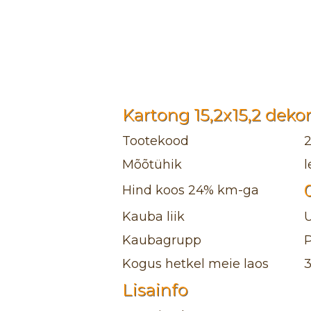
Kartong 15,2x15,2 dekora
Tootekood
Mõõtühik
l
Hind koos 24% km-ga
Kauba liik
Kaubagrupp
P
Kogus hetkel meie laos
Lisainfo