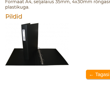
Formaat A4, seljalaius 35mm, 4x30mm rõngasm
plastikuga.
Pildid