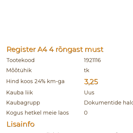
Register A4 4 rōngast must
Tootekood
1921116
Mõõtühik
tk
3,25
Hind koos 24% km-ga
Kauba liik
Uus
Kaubagrupp
Dokumentide halda
Kogus hetkel meie laos
0
Lisainfo