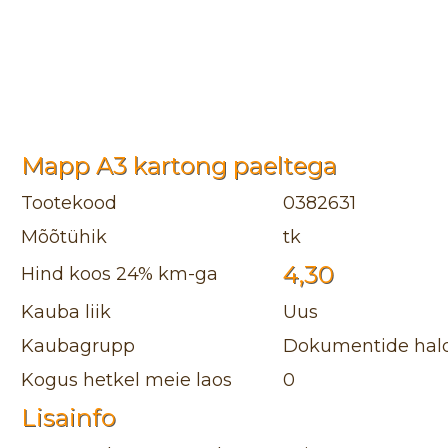
Mapp A3 kartong paeltega
Tootekood
0382631
Mõõtühik
tk
4,30
Hind koos 24% km-ga
Kauba liik
Uus
Kaubagrupp
Dokumentide hald
Kogus hetkel meie laos
0
Lisainfo