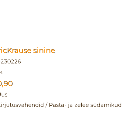
icKrause sinine
0230226
k
0,90
Uus
irjutusvahendid / Pasta- ja zelee südamikud
9