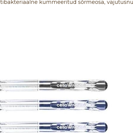
ntibakteriaalne kummeeritud sõrmeosa, vajutusn