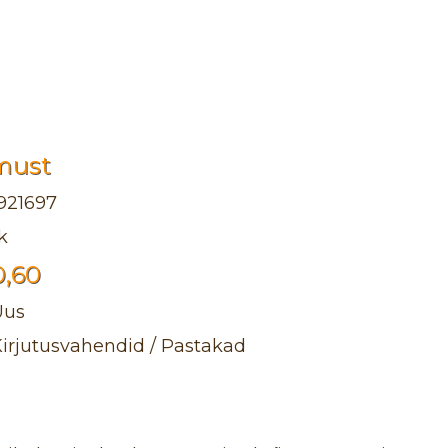
must
921697
k
0,60
Uus
irjutusvahendid / Pastakad