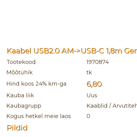
Kaabel USB2.0 AM->USB-C 1,8m Ge
Tootekood
1970874
Mõõtühik
tk
6,80
Hind koos 24% km-ga
Kauba liik
Uus
Kaubagrupp
Kaablid / Arvutite
Kogus hetkel meie laos
0
Pildid