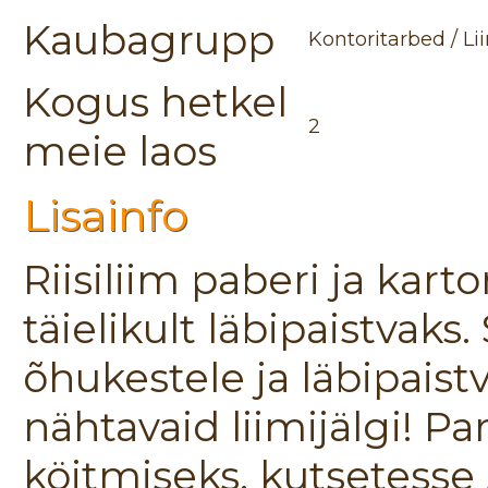
Kaubagrupp
Kontoritarbed / Li
Kogus hetkel
2
meie laos
Lisainfo
Riisiliim paberi ja kart
täielikult läbipaistvaks
õhukestele ja läbipaistv
nähtavaid liimijälgi! P
köitmiseks, kutsetesse