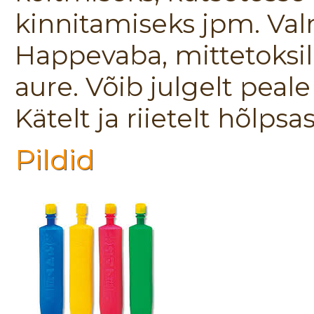
kinnitamiseks jpm. Valmi
Happevaba, mittetoksili
aure. Võib julgelt peal
Kätelt ja riietelt hõlps
Pildid