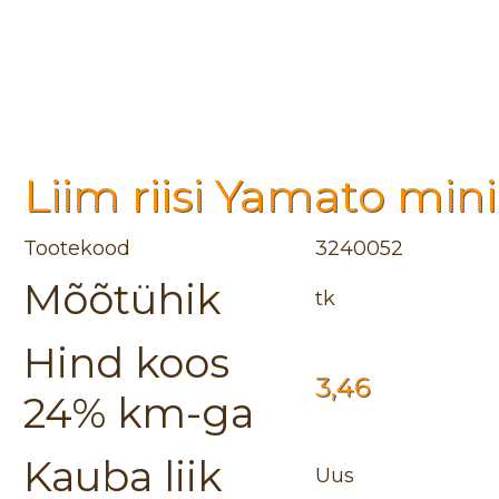
Liim riisi Yamato min
Tootekood
3240052
Mõõtühik
tk
Hind koos
3,46
24% km-ga
Kauba liik
Uus