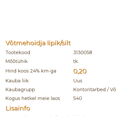
Vōtmehoidja lipik/silt
Tootekood
3130058
Mõõtühik
tk
0,20
Hind koos 24% km-ga
Kauba liik
Uus
Kaubagrupp
Kontoritarbed / 
Kogus hetkel meie laos
540
Lisainfo