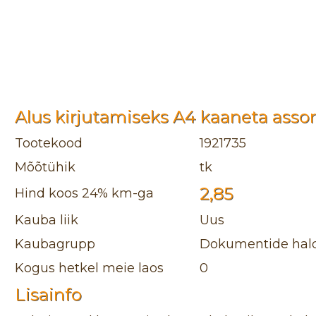
Alus kirjutamiseks A4 kaaneta assor
Tootekood
1921735
Mõõtühik
tk
2,85
Hind koos 24% km-ga
Kauba liik
Uus
Kaubagrupp
Dokumentide halda
Kogus hetkel meie laos
0
Lisainfo