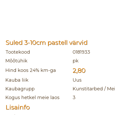
Suled 3-10cm pastell värvid
Tootekood
0181933
Mõõtühik
pk
2,80
Hind koos 24% km-ga
Kauba liik
Uus
Kaubagrupp
Kunstitarbed / Me
Kogus hetkel meie laos
3
Lisainfo