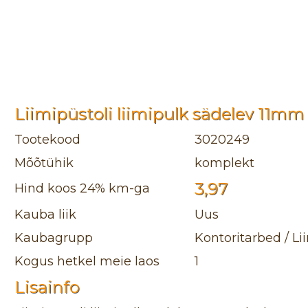
Liimipüstoli liimipulk sädelev 11mm
Tootekood
3020249
Mõõtühik
komplekt
3,97
Hind koos 24% km-ga
Kauba liik
Uus
Kaubagrupp
Kontoritarbed / Li
Kogus hetkel meie laos
1
Lisainfo