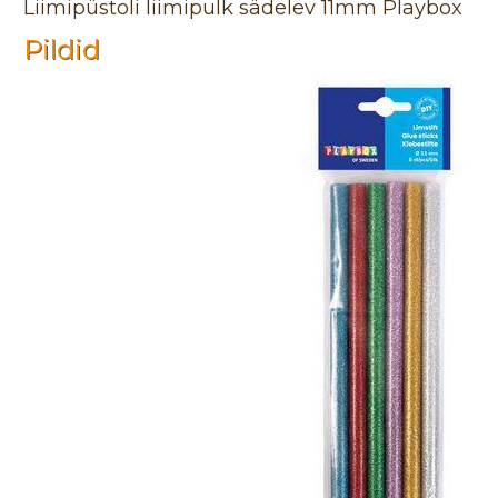
Liimipüstoli liimipulk sädelev 11mm Playbox
Pildid