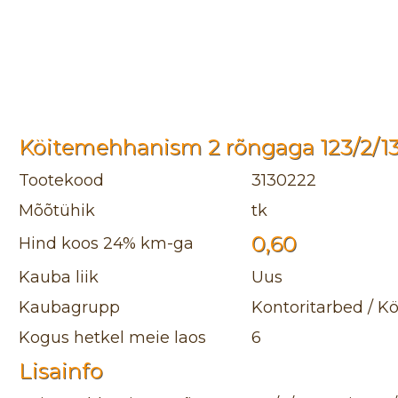
Köitemehhanism 2 rõngaga 123/2/
Tootekood
3130222
Mõõtühik
tk
0,60
Hind koos 24% km-ga
Kauba liik
Uus
Kaubagrupp
Kontoritarbed / K
Kogus hetkel meie laos
6
Lisainfo