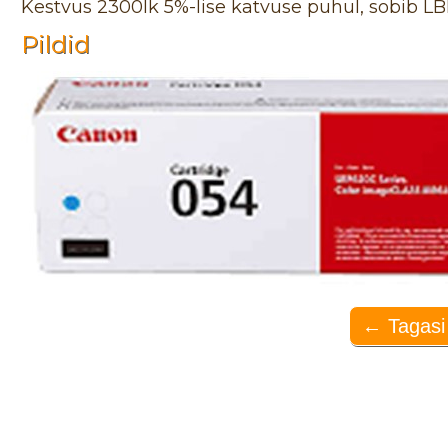
Kestvus 2300lk 5%-lise katvuse puhul, sobib LB
Pildid