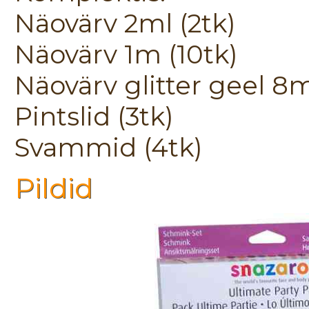
Näovärv 2ml (2tk)
Näovärv 1m (10tk)
Näovärv glitter geel 8m
Pintslid (3tk)
Svammid (4tk)
Pildid