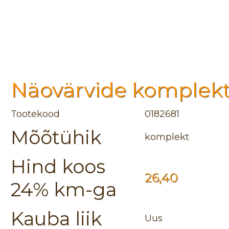
Näovärvide komplekt
Tootekood
0182681
Mõõtühik
komplekt
Hind koos
26,40
24% km-ga
Kauba liik
Uus