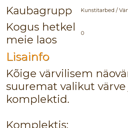
Kaubagrupp
Kunstitarbed / Vär
Kogus hetkel
0
meie laos
Lisainfo
Kõige värvilisem näovä
suuremat valikut värve 
komplektid.
Komplektis: