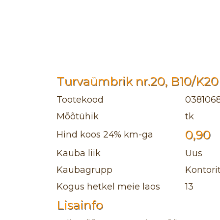
Turvaümbrik nr.20, B10/K20
Tootekood
038106
Mõõtühik
tk
0,90
Hind koos 24% km-ga
Kauba liik
Uus
Kaubagrupp
Kontori
Kogus hetkel meie laos
13
Lisainfo