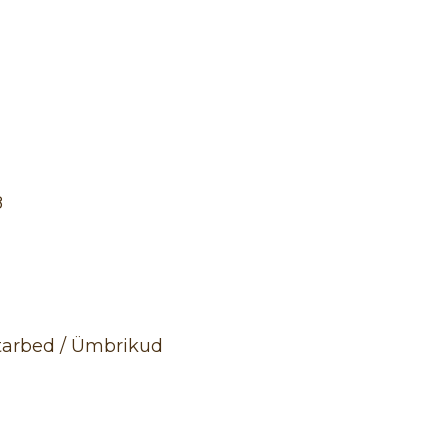
8
tarbed / Ümbrikud