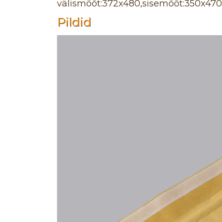
välismõõt:372x480,sisemõõt:350x470
Pildid