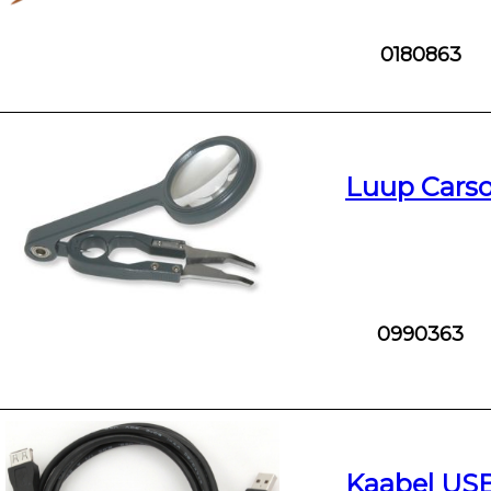
0180863
Luup Carso
0990363
Kaabel US