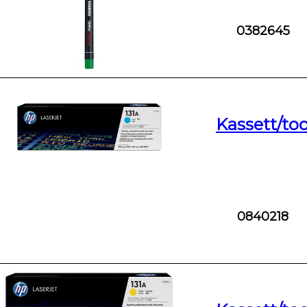
0382645
Kassett/to
0840218