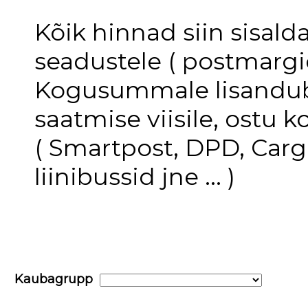
Kõik hinnad siin sisal
seadustele ( postmargid
Kogusummale lisandub 
saatmise viisile, ostu
( Smartpost, DPD, Carg
liinibussid jne ... )
Kaubagrupp