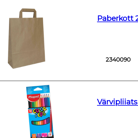
Paberkott 
2340090
Värvipliiat