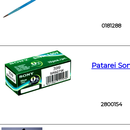
0181288
Patarei So
2800154