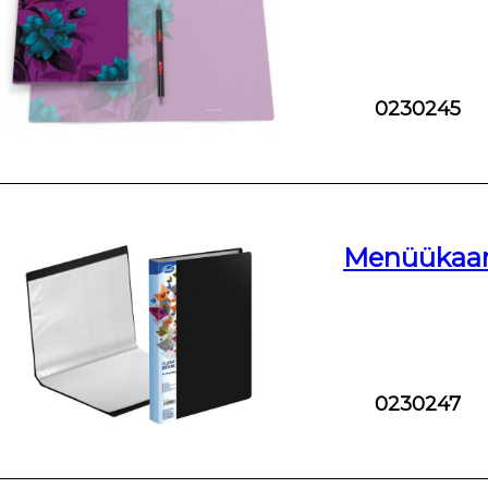
0230245
Menüükaane
0230247