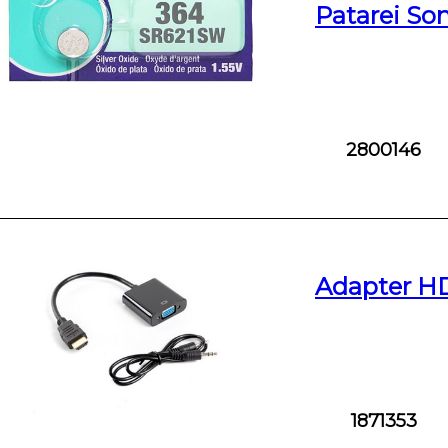
Patarei So
2800146
Adapter H
1871353