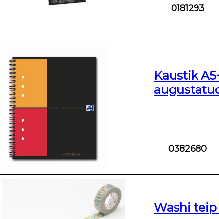
0181293
Kaustik A5
augustatu
0382680
Washi tei