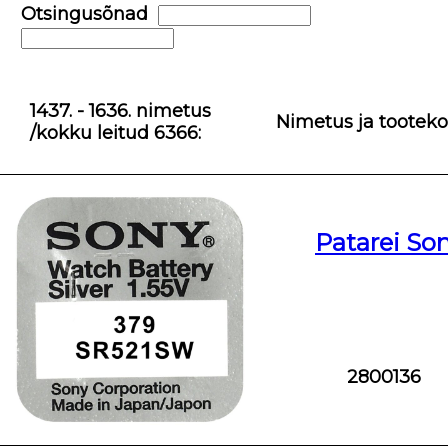
Otsingusõnad
1437. - 1636. nimetus
Nimetus ja tootek
/kokku leitud 6366:
Patarei So
2800136