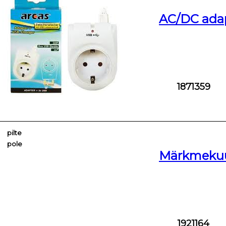
AC/DC adap
1871359
pilte
pole
Märkmekuu
1921164