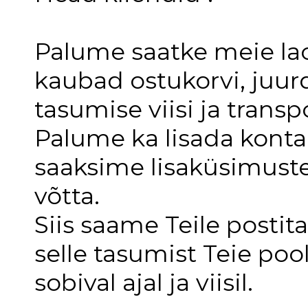
Palume saatke meie lao
kaubad ostukorvi, juu
tasumise viisi ja transp
Palume ka lisada konta
saaksime lisaküsimust
võtta.
Siis saame Teile postit
selle tasumist Teie poo
sobival ajal ja viisil.