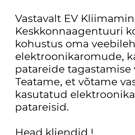
Vastavalt EV Kliimamin
Keskkonnaagentuuri ko
kohustus oma veebilehe
elektroonikaromude, k
patareide tagastamise 
Teatame, et võtame va
kasutatud elektroonikat
patareisid.
Head kliendid !