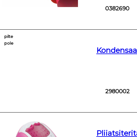
0382690
pilte
pole
Kondensaat
2980002
Pliiatsiter